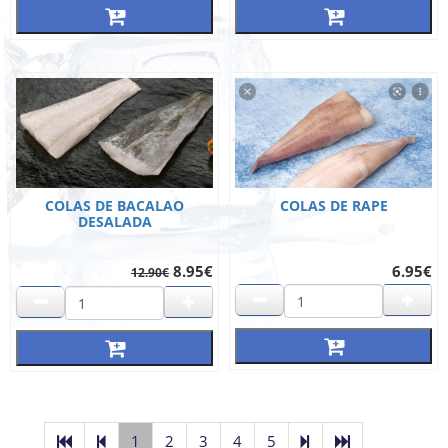
COLAS DE BACALAO
COLAS DE RAPE
DESALADA
8.95€
6.95€
12.90€
1
2
3
4
5